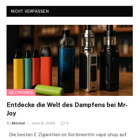
NICHT VERPASSEN
GEZONDHEID
Entdecke die Welt des Dampfens bei Mr-
Joy
By
Mitchel
June 12, 2026
0
Die besten E Zigaretten im SortimentIm vape shop auf